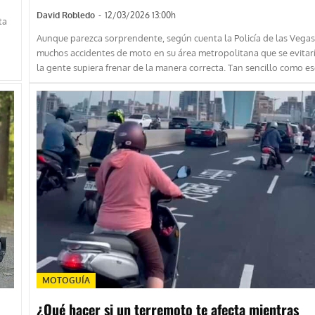
David Robledo
-
12/03/2026 13:00h
ta
Aunque parezca sorprendente, según cuenta la Policía de las Vegas
muchos accidentes de moto en su área metropolitana que se evitarí
la gente supiera frenar de la manera correcta. Tan sencillo como e
MOTOGUÍA
¿Qué hacer si un terremoto te afecta mientras