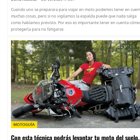
Cuando uno se preparara para viajar en moto podemos tener en cuen
muchas cosas, pero si no vigilamos la espalda puede que nada salga
como habíamos previsto. Por eso es importante tener en cuenta cómo
protegerla para no fatigarse.
MOTOGUÍA
Con esta técnica podrás levantar tu moto del suelo,