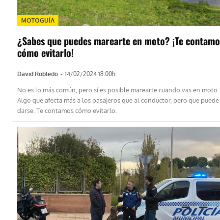
MOTOGUÍA
¿Sabes que puedes marearte en moto? ¡Te contamo
cómo evitarlo!
David Robledo
-
14/02/2024 18:00h
No es lo más común, pero sí es posible marearte cuando vas en moto.
Algo que afecta más a los pasajeros que al conductor, pero que puede
darse. Te contamos cómo evitarlo.