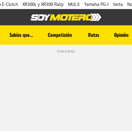
 E-Clutch
XR300L y XR300 Rally
MUL.E
Yamaha PG-1
Varta
No
Sabías que…
Competición
Rutas
Opinión
PUBLICIDAD