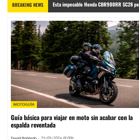
Esta impecable Honda CBR900RR SC28 perte
BREAKING NEWS
MOTOGUÍA
Guía básica para viajar en moto sin acabar con la
espalda reventada
David Robledo
-
25/05/2026 19:00h