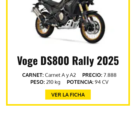
Voge DS800 Rally 2025
CARNET:
Carnet A y A2
PRECIO:
7.888
PESO:
210 kg
POTENCIA:
94 CV
VER LA FICHA