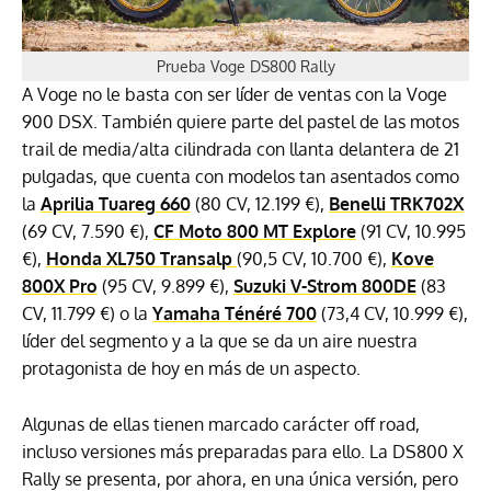
Prueba Voge DS800 Rally
A Voge no le basta con ser líder de ventas con la Voge
900 DSX. También quiere parte del pastel de las motos
trail de media/alta cilindrada con llanta delantera de 21
pulgadas, que cuenta con modelos tan asentados como
la
Aprilia Tuareg 660
(80 CV, 12.199 €),
Benelli TRK702X
(69 CV, 7.590 €),
CF Moto 800 MT Explore
(91 CV, 10.995
€),
Honda XL750 Transalp
(90,5 CV, 10.700 €),
Kove
800X Pro
(95 CV, 9.899 €),
Suzuki V-Strom 800DE
(83
CV, 11.799 €) o la
Yamaha Ténéré 700
(73,4 CV, 10.999 €),
líder del segmento y a la que se da un aire nuestra
protagonista de hoy en más de un aspecto.
Algunas de ellas tienen marcado carácter off road,
incluso versiones más preparadas para ello. La DS800 X
Rally se presenta, por ahora, en una única versión, pero