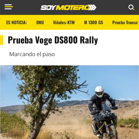
ES NOTICIA:
ONU
Viñales-KTM
M 1300 GS
Prueba Transal
Prueba Voge DS800 Rally
Marcando el paso