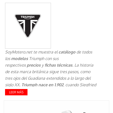
SoyMotero.net
te muestra el
catálogo
de todos
los
modelos
Triumph con sus
respectivos
precios
y
fichas técnicas
. La historia
de esta marca británica sigue tres pasos, como
tres ojos del Guadiana extendidos a lo largo del
siglo XX.
Triumph nace en 1.902
, cuando Siegfried
Bettman comienza a fabricar, junto con Maurice
LEER MÁS
Schulte, un modelo de 240 cc y 2,5 CV, para que
durante la Primera Guerra Mundial llegara a
producir más de 30.000 unidades de la Type H,