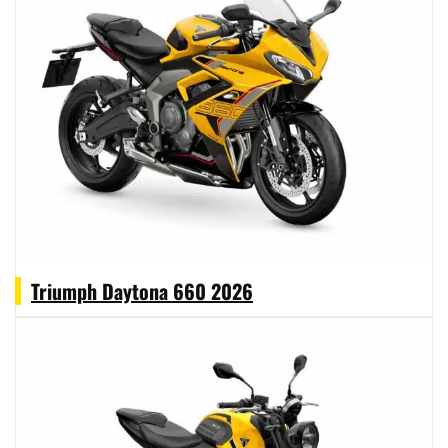
conocida como la Thrusty Triumph. En 1956,
Johnny Allen establece un nuevo récord con 344,67
km/h sobre una T120 en la sal de Bonneville; sin
embargo,
a principios de los ochenta la finanzas
de la firma caen
en barrena sin poder evitar la
quiebra. En 1990,
Triumph reaparece
con un
nuevo esplendor de la mano de
John Bloor
, y en su
actual factoría de Hinckley, para que durante el
primer lustro de este siglo resurgiera literalmente
de sus cenizas, tras el devastador incendio que
sufrió en 2.002. Triumph se caracteriza por el
Triumph Daytona 660 2026
remate impecable que ofrecen todos sus modelos,
alineados en dos gamas bien diferentes: la más
vanguardista plasmada en los frentes
naked y
trail
, y la conjunción de esa tecnología punta con
las líneas de rancio
sabor retro
que muestra toda
su gama heritage. En 2019 marca un hito al ser