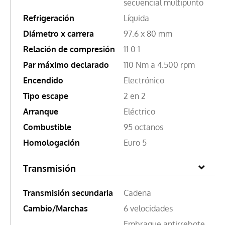
secuencial multipunto
Refrigeración
Líquida
Diámetro x carrera
97.6 x 80 mm
Relación de compresión
11.0:1
Par máximo declarado
110 Nm a 4.500 rpm
Encendido
Electrónico
Tipo escape
2 en 2
Arranque
Eléctrico
Combustible
95 octanos
Homologación
Euro 5
Transmisión
Transmisión secundaria
Cadena
Cambio/Marchas
6 velocidades
Embrague antirrebote