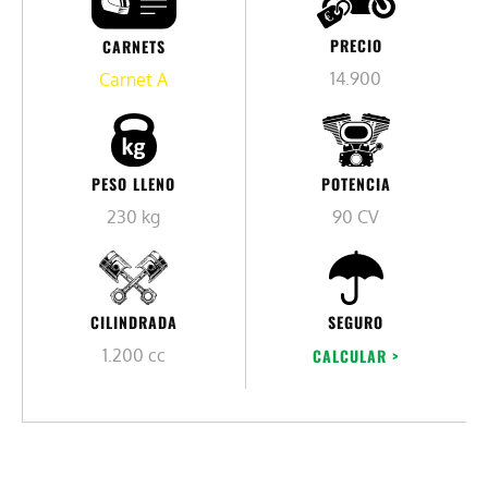
PRECIO
CARNETS
14.900
Carnet A
PESO LLENO
POTENCIA
230 kg
90 CV
CILINDRADA
SEGURO
1.200 cc
CALCULAR >