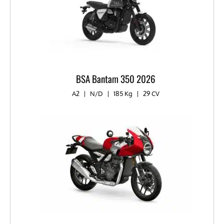
BSA Bantam 350 2026
A2
|
N/D
|
185 Kg
|
29 CV