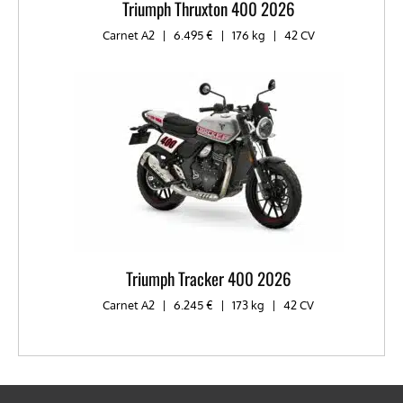
Triumph Thruxton 400 2026
Carnet A2
|
6.495 €
|
176 kg
|
42 CV
Triumph Tracker 400 2026
Carnet A2
|
6.245 €
|
173 kg
|
42 CV