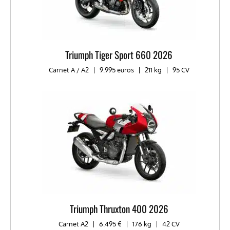
Triumph Tiger Sport 660 2026
Carnet A / A2
|
9.995 euros
|
211 kg
|
95 CV
Triumph Thruxton 400 2026
Carnet A2
|
6.495 €
|
176 kg
|
42 CV