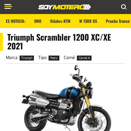
ES NOTICIA:
ONU
Viñales-KTM
M 1300 GS
Prueba Transal
Triumph Scrambler 1200 XC/XE
2021
Marca:
Tipo:
Carné:
Triumph
Retro
Carnet A