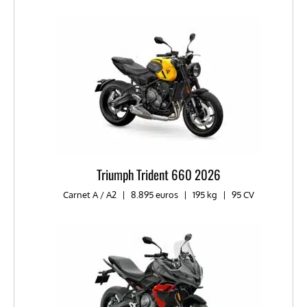
Triumph Trident 660 2026
Carnet A / A2
|
8.895 euros
|
195 kg
|
95 CV