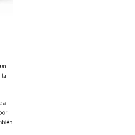
 un
 la
e a
 por
mbién