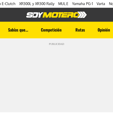
 E-Clutch
XR300L y XR300 Rally
MUL.E
Yamaha PG-1
Varta
No
Sabías que…
Competición
Rutas
Opinión
PUBLICIDAD