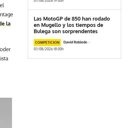
07/08/2026 19:00h
el
intage
Las MotoGP de 850 han rodado
de la
en Mugello y los tiempos de
Bulega son sorprendentes
David Robledo
-
COMPETICION
poder
07/08/2026 18:00h
ista