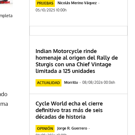
Nicolás Merino Váquez
-
PRUEBAS
05/10/2025 10:00h
ompleta
Indian Motorcycle rinde
homenaje al origen del Rally de
Sturgis con una Chief Vintage
limitada a 125 unidades
Morrillu
-
08/08/2026 00:06h
ACTUALIDAD
ando
Cycle World echa el cierre
irma
definitivo tras más de seis
décadas de historia
Jorge R. Guerrero
-
OPINIÓN