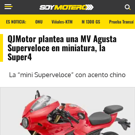
ES NOTICIA:
ONU
Viñales-KTM
M 1300 GS
Prueba Transal
QJMotor plantea una MV Agusta
Superveloce en miniatura, la
Super4
La “mini Superveloce” con acento chino