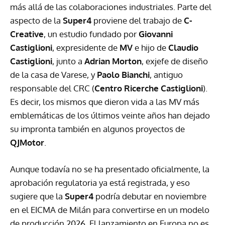
más allá de las colaboraciones industriales. Parte del
aspecto de la
Super4
proviene del trabajo de
C-
Creative
, un estudio fundado por
Giovanni
Castiglioni
, expresidente de
MV
e hijo de
Claudio
Castiglioni
, junto a
Adrian Morton
, exjefe de diseño
de la casa de Varese, y
Paolo
Bianchi
, antiguo
responsable del CRC (
Centro Ricerche Castiglioni
).
Es decir, los mismos que dieron vida a las MV más
emblemáticas de los últimos veinte años han dejado
su impronta también en algunos proyectos de
QJMotor
.
Aunque todavía no se ha presentado oficialmente, la
aprobación regulatoria ya está registrada, y eso
sugiere que la
Super4
podría debutar en noviembre
en el EICMA de Milán para convertirse en un modelo
de producción 2026. El lanzamiento en Europa no es