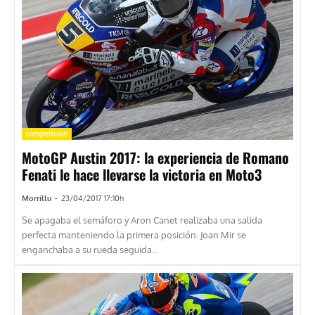
competicion
MotoGP Austin 2017: la experiencia de Romano
Fenati le hace llevarse la victoria en Moto3
Morrillu
-
23/04/2017 17:10h
Se apagaba el semáforo y Aron Canet realizaba una salida
perfecta manteniendo la primera posición. Joan Mir se
enganchaba a su rueda seguida...