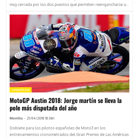
muy cerrada por los dos puestos que permiten reengancharse a...
competicion
MotoGP Austin 2018: Jorge martín se lleva la
pole más disputada del año
Morrillu
-
21/04/2018 18:36h
Doblete para los pilotos españoles de Moto3 en los
entrenamientos cronometrados del Gran Premio de Las Américas