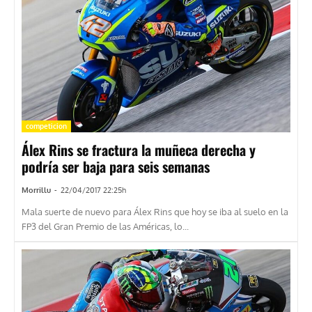
competicion
Álex Rins se fractura la muñeca derecha y
podría ser baja para seis semanas
Morrillu
-
22/04/2017 22:25h
Mala suerte de nuevo para Álex Rins que hoy se iba al suelo en la
FP3 del Gran Premio de las Américas, lo...