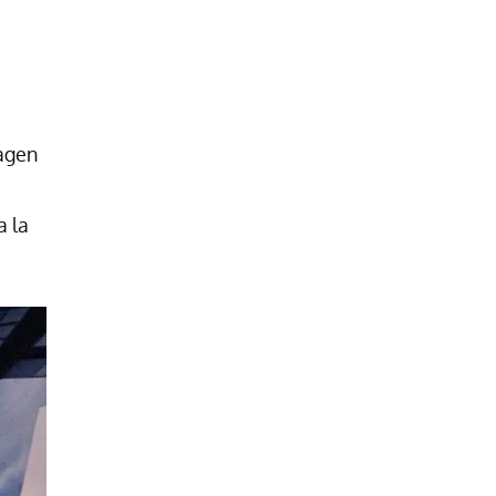
magen
a la