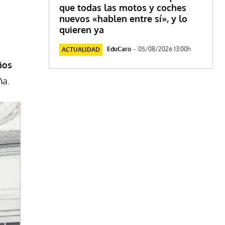
que todas las motos y coches
nuevos «hablen entre sí», y lo
quieren ya
EduCaro
-
05/08/2026 13:00h
ACTUALIDAD
ños
ña.