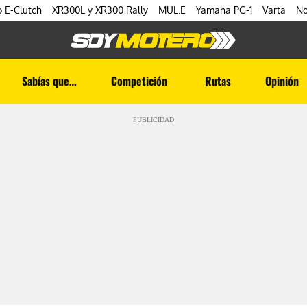
 E-Clutch
XR300L y XR300 Rally
MUL.E
Yamaha PG-1
Varta
No
Sabías que…
Competición
Rutas
Opinión
PUBLICIDAD