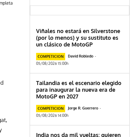
ompleta
Viñales no estará en Silverstone
(por lo menos) y su sustituto es
un clásico de MotoGP
David Robledo
-
COMPETICION
05/08/2026 15:00h
ad
Tailandia es el escenario elegido
para inaugurar la nueva era de
MotoGP en 2027
Jorge R. Guerrero
-
COMPETICION
05/08/2026 14:00h
at,
y
India nos da mil vueltas: quieren