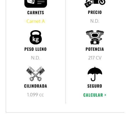
PRECIO
CARNETS
N.D.
Carnet A
PESO LLENO
POTENCIA
N.D.
217 CV
CILINDRADA
SEGURO
1.099 cc
CALCULAR >