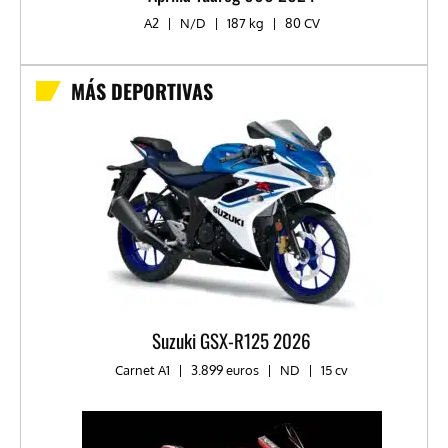
A2
|
N/D
|
187 kg
|
80 CV
MÁS DEPORTIVAS
Suzuki GSX-R125 2026
Carnet A1
|
3.899 euros
|
ND
|
15 cv