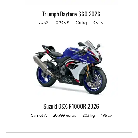
Triumph Daytona 660 2026
A/A2
|
10.395 €
|
201 kg
|
95 CV
Suzuki GSX-R1000R 2026
Carnet A
|
20.999 euros
|
203 kg
|
195 cv