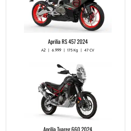
Aprilia RS 457 2024
A2
|
6.999
|
175 Kg
|
47 CV
Aprilia Tuareg 660 2024