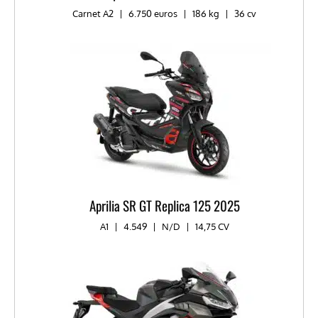
Carnet A2
|
6.750 euros
|
186 kg
|
36 cv
Aprilia SR GT Replica 125 2025
A1
|
4.549
|
N/D
|
14,75 CV