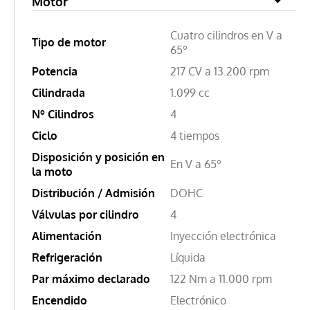
Motor
Cuatro cilindros en V a
Tipo de motor
65º
Potencia
217 CV a 13.200 rpm
Cilindrada
1.099 cc
Nº Cilindros
4
Ciclo
4 tiempos
Disposición y posición en
En V a 65º
la moto
Distribución / Admisión
DOHC
Válvulas por cilindro
4
Alimentación
Inyección electrónica
Refrigeración
Líquida
Par máximo declarado
122 Nm a 11.000 rpm
Encendido
Electrónico