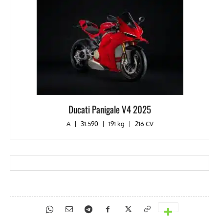
Ducati Panigale V4 2025
A
|
31.590
|
191 kg
|
216 CV