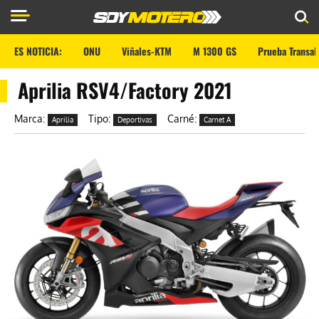
ES NOTICIA:
ONU
Viñales-KTM
M 1300 GS
Prueba Transal
Aprilia RSV4/Factory 2021
Marca:
Tipo:
Carné:
Aprilia
Deportivas
Carnet A