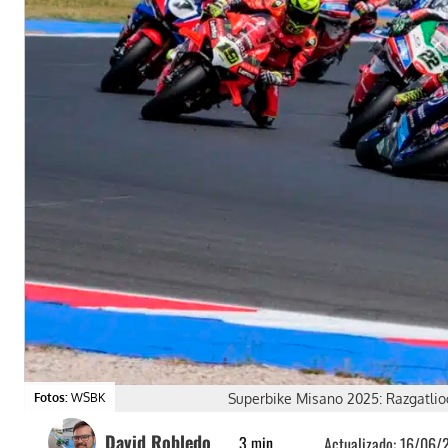
Fotos:
WSBK
Superbike Misano 2025: Razgatliog
David Robledo
3
min.
Actualizado:
16/06/2