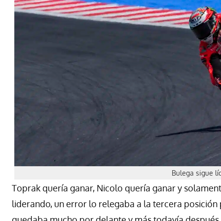
Bulega sigue lí
Toprak quería ganar, Nicolo quería ganar y solame
liderando, un error lo relegaba a la tercera posición
quedaba mucho por delante y más todavía después d