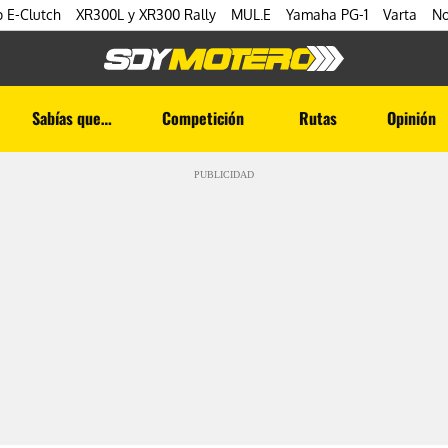
 E-Clutch
XR300L y XR300 Rally
MUL.E
Yamaha PG-1
Varta
No
Sabías que…
Competición
Rutas
Opinión
PUBLICIDAD