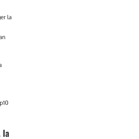
er la
tan
a
op10
 la