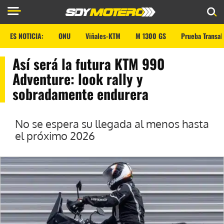
ES NOTICIA:
ONU
Viñales-KTM
M 1300 GS
Prueba Transal
Así será la futura KTM 990
Adventure: look rally y
sobradamente endurera
No se espera su llegada al menos hasta
el próximo 2026