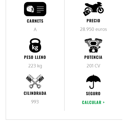
PRECIO
CARNETS
28.950 euros
A
PESO LLENO
POTENCIA
223 kg
201 CV
CILINDRADA
SEGURO
993
CALCULAR >