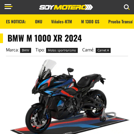
ES NOTICIA:
ONU
Viñales-KTM
M 1300 GS
Prueba Transal
BMW M 1000 XR 2024
Marca:
Tipo:
Carné:
BMW
Motos sport-turismo
Carnet A