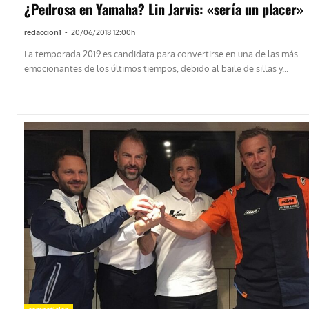
¿Pedrosa en Yamaha? Lin Jarvis: «sería un placer»
redaccion1
-
20/06/2018 12:00h
La temporada 2019 es candidata para convertirse en una de las más
emocionantes de los últimos tiempos, debido al baile de sillas y...