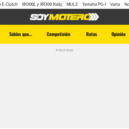
 E-Clutch
XR300L y XR300 Rally
MUL.E
Yamaha PG-1
Varta
No
Sabías que…
Competición
Rutas
Opinión
PUBLICIDAD