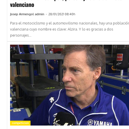
valenciano
Josep Armengol admin
-
28/01/2021 08:40h
Para el motociclismo y el automovilismo nacionales, hay una població
valenciana cuyo nombre es clave: Alzira. Y lo es gracias a dos
personajes...
competicion