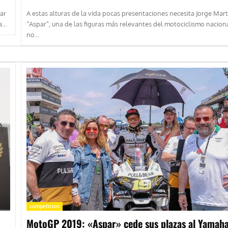
ar
A estas alturas de la vida pocas presentaciones necesita Jorge Mart
...
“Aspar”, una de las figuras más relevantes del motociclismo naciona
no...
competicion
MotoGP 2019: «Aspar» cede sus plazas al Yamah