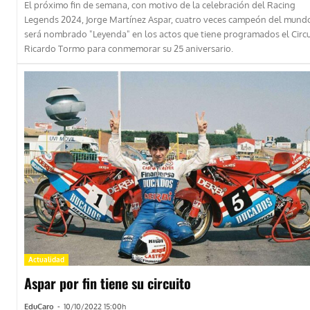
El próximo fin de semana, con motivo de la celebración del Racing
Legends 2024, Jorge Martínez Aspar, cuatro veces campeón del mundo
será nombrado "Leyenda" en los actos que tiene programados el Circu
Ricardo Tormo para conmemorar su 25 aniversario.
Actualidad
Aspar por fin tiene su circuito
EduCaro
-
10/10/2022 15:00h