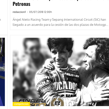
Petronas
redaccion1
-
05/07/2018 12:00h
n
Ángel Nieto Racing Team y Sepang International Circuit (SIC) han
llegado a un acuerdo para la cesión de las dos plazas de Motogp...
competicion