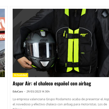
Actualidad
Aspar Air: el chaleco español con airbag
EduCaro
-
29/03/2023 14:30h
La empresa valenciana Grupo Rodamoto acaba de presentar el Aspa
el novedoso y efectivo chaleco con airbag para motoristas. Los de