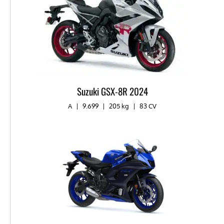
Suzuki GSX-8R 2024
A
|
9.699
|
205 kg
|
83 CV