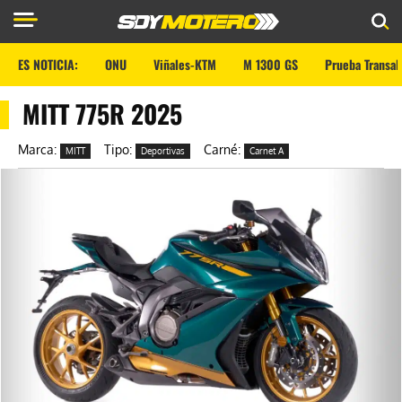
ES NOTICIA:
ONU
Viñales-KTM
M 1300 GS
Prueba Transal
MITT 775R 2025
Marca:
Tipo:
Carné:
MITT
Deportivas
Carnet A