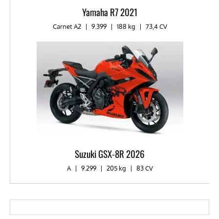
Yamaha R7 2021
Carnet A2
|
9.399
|
188 kg
|
73,4 CV
Suzuki GSX-8R 2026
A
|
9.299
|
205 kg
|
83 CV