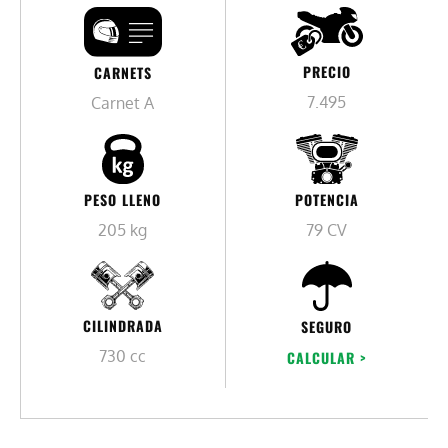
PRECIO
CARNETS
7.495
Carnet A
PESO LLENO
POTENCIA
205 kg
79 CV
CILINDRADA
SEGURO
730 cc
CALCULAR >