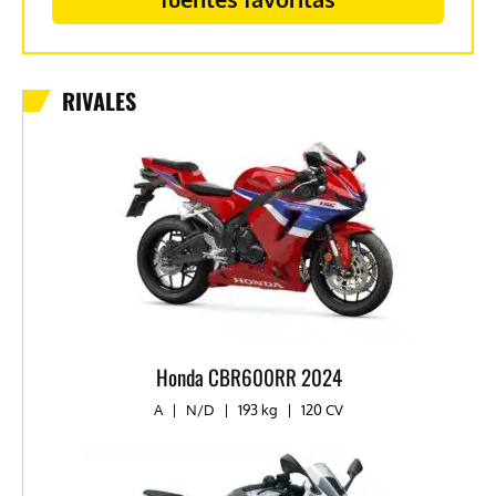
RIVALES
Honda CBR600RR 2024
A
|
N/D
|
193 kg
|
120 CV