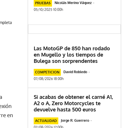
Nicolás Merino Váquez
-
PRUEBAS
05/10/2025 10:00h
ompleta
Las MotoGP de 850 han rodado
en Mugello y los tiempos de
Bulega son sorprendentes
David Robledo
-
COMPETICION
07/08/2026 18:00h
la
Si acabas de obtener el carné A1,
A2 o A, Zero Motorcycles te
exión
devuelve hasta 500 euros
rre en
Jorge R. Guerrero
-
ACTUALIDAD
07/08/2026 17:00h