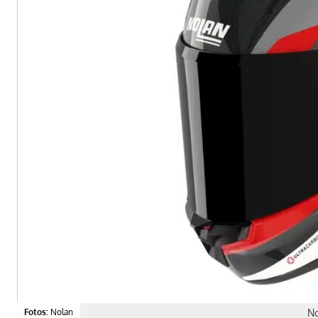
Fotos:
Nolan
No