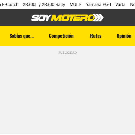
 E-Clutch
XR300L y XR300 Rally
MUL.E
Yamaha PG-1
Varta
No
Sabías que…
Competición
Rutas
Opinión
PUBLICIDAD