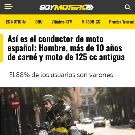
ES NOTICIA:
ONU
Viñales-KTM
M 1300 GS
Prueba Transal
Así es el conductor de moto
español: Hombre, más de 10 años
de carné y moto de 125 cc antigua
El 88% de los usuarios son varones