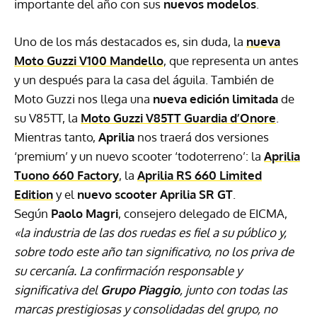
importante del año con sus
nuevos modelos
.
Uno de los más destacados es, sin duda, la
nueva
Moto Guzzi V100 Mandello
, que representa un antes
y un después para la casa del águila. También de
Moto Guzzi nos llega una
nueva edición limitada
de
su V85TT, la
Moto Guzzi V85TT Guardia d’Onore
.
Mientras tanto,
Aprilia
nos traerá dos versiones
‘premium’ y un nuevo scooter ‘todoterreno’: la
Aprilia
Tuono 660 Factory
, la
Aprilia RS 660 Limited
Edition
y el
nuevo scooter Aprilia SR GT
.
Según
Paolo Magri
, consejero delegado de EICMA,
«la industria de las dos ruedas es fiel a su público y,
sobre todo este año tan significativo, no los priva de
su cercanía. La confirmación responsable y
significativa del
Grupo Piaggio
, junto con todas las
marcas prestigiosas y consolidadas del grupo, no