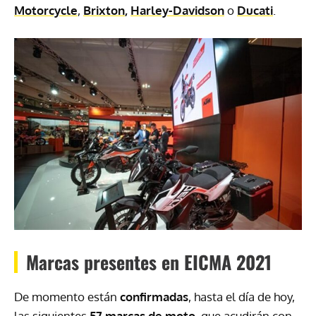
Motorcycle
,
Brixton
,
Harley-Davidson
o
Ducati
.
Marcas presentes en EICMA 2021
De momento están
confirmadas
, hasta el día de hoy,
las siguientes
57
marcas de moto
, que acudirán con