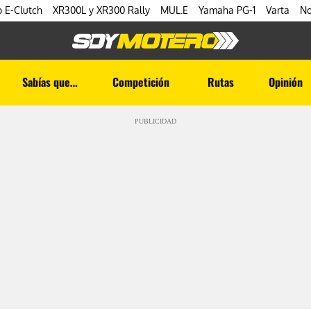
 E-Clutch
XR300L y XR300 Rally
MUL.E
Yamaha PG-1
Varta
No
Sabías que…
Competición
Rutas
Opinión
PUBLICIDAD