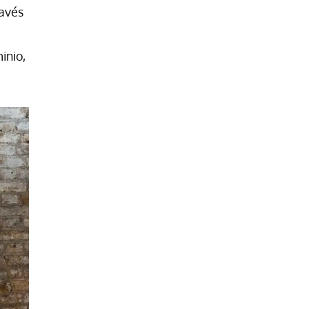
ravés
inio,