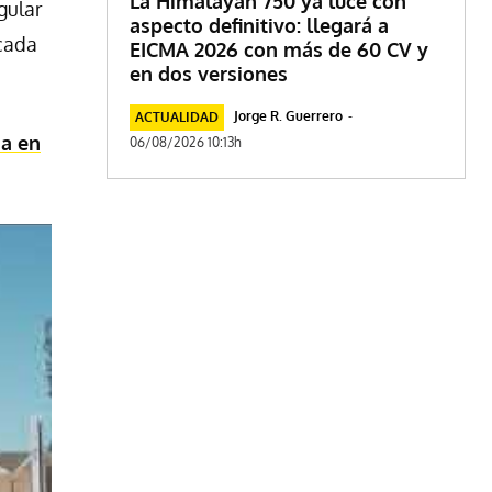
La Himalayan 750 ya luce con
gular
aspecto definitivo: llegará a
icada
EICMA 2026 con más de 60 CV y
en dos versiones
Jorge R. Guerrero
-
ACTUALIDAD
ia en
06/08/2026 10:13h