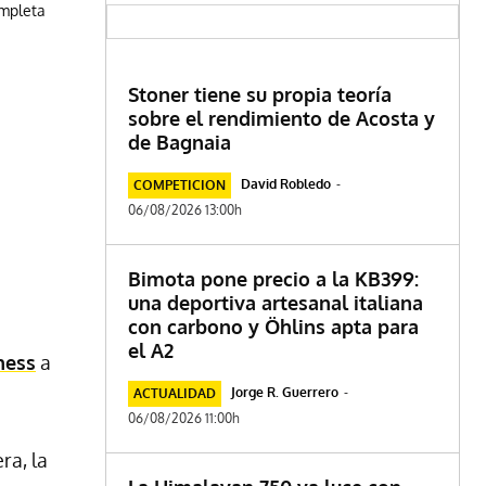
ompleta
Stoner tiene su propia teoría
sobre el rendimiento de Acosta y
de Bagnaia
David Robledo
-
COMPETICION
06/08/2026 13:00h
Bimota pone precio a la KB399:
una deportiva artesanal italiana
con carbono y Öhlins apta para
el A2
ness
a
Jorge R. Guerrero
-
ACTUALIDAD
06/08/2026 11:00h
ra, la