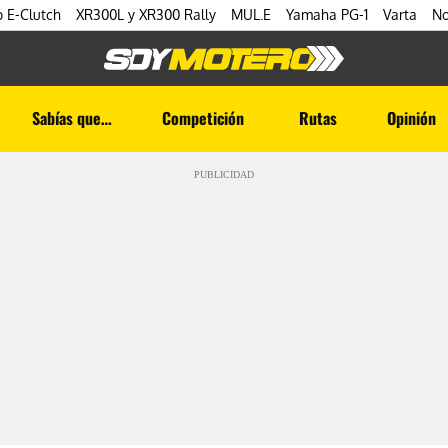
 E-Clutch
XR300L y XR300 Rally
MUL.E
Yamaha PG-1
Varta
No
Sabías que…
Competición
Rutas
Opinión
PUBLICIDAD