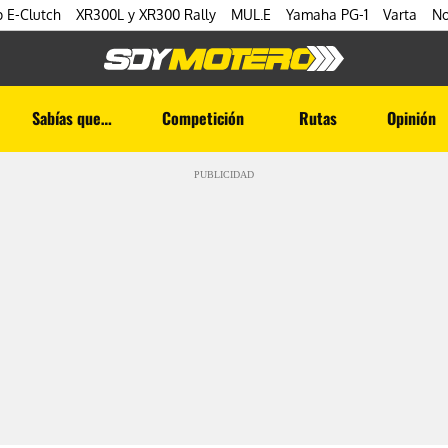
 E-Clutch
XR300L y XR300 Rally
MUL.E
Yamaha PG-1
Varta
No
Sabías que…
Competición
Rutas
Opinión
PUBLICIDAD