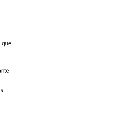
o que
ante
es