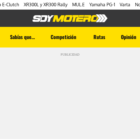
 E-Clutch
XR300L y XR300 Rally
MUL.E
Yamaha PG-1
Varta
No
Sabías que…
Competición
Rutas
Opinión
PUBLICIDAD