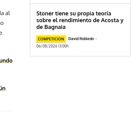
da al
Stoner tiene su propia teoría
sobre el rendimiento de Acosta y
do
de Bagnaia
e.
David Robledo
-
COMPETICION
06/08/2026 13:00h
mundo
ún