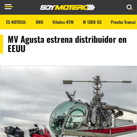
ES NOTICIA:
ONU
Viñales-KTM
M 1300 GS
Prueba Transal
MV Agusta estrena distribuidor en
EEUU