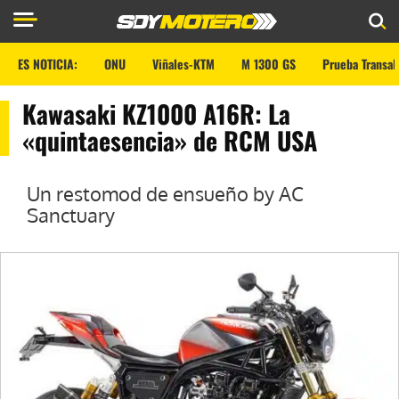
ES NOTICIA:
ONU
Viñales-KTM
M 1300 GS
Prueba Transal
Kawasaki KZ1000 A16R: La
«quintaesencia» de RCM USA
Un restomod de ensueño by AC
Sanctuary