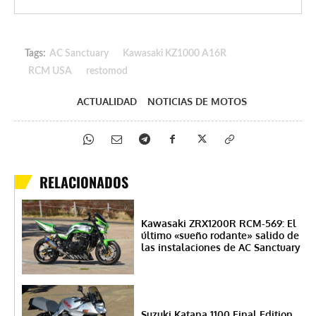
Tags:
AC Sanctuary
Kawasaki KZ1000 A16R
RCM USA
restomod
ACTUALIDAD
NOTICIAS DE MOTOS
RELACIONADOS
Kawasaki ZRX1200R RCM-569: El
último «sueño rodante» salido de
las instalaciones de AC Sanctuary
Suzuki Katana 1100 Final Edition