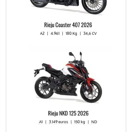
Rieju Coaster 407 2026
A2
|
4.961
|
180 Kg
|
34,6 CV
Rieju NKD 125 2026
A1
|
3.149 euros
|
150 kg
|
ND