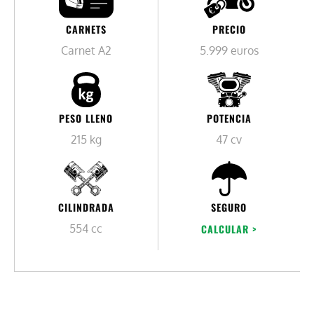
PRECIO
CARNETS
5.999 euros
Carnet A2
PESO LLENO
POTENCIA
215 kg
47 cv
CILINDRADA
SEGURO
554 cc
CALCULAR >