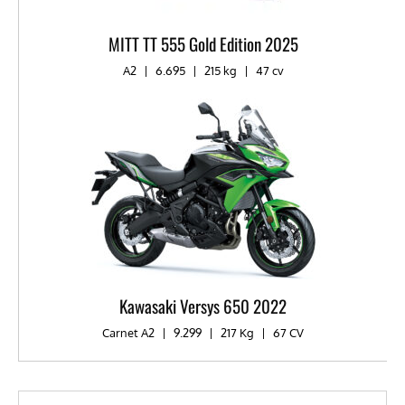
MITT TT 555 Gold Edition 2025
A2
|
6.695
|
215 kg
|
47 cv
Kawasaki Versys 650 2022
Carnet A2
|
9.299
|
217 Kg
|
67 CV