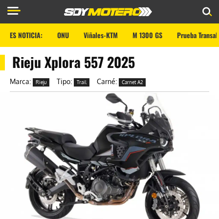
ES NOTICIA:
ONU
Viñales-KTM
M 1300 GS
Prueba Transal
Rieju Xplora 557 2025
Marca:
Tipo:
Carné:
Rieju
Trail
Carnet A2