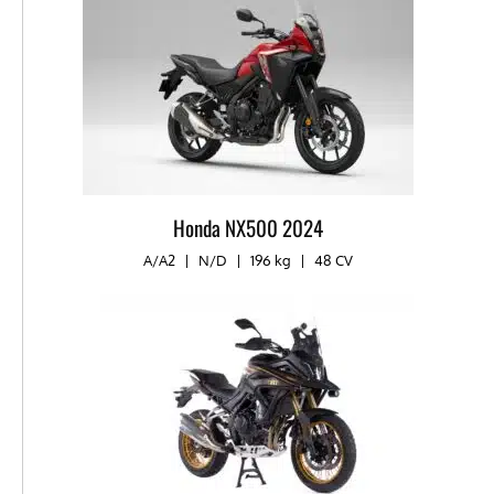
Honda NX500 2024
A/A2
|
N/D
|
196 kg
|
48 CV