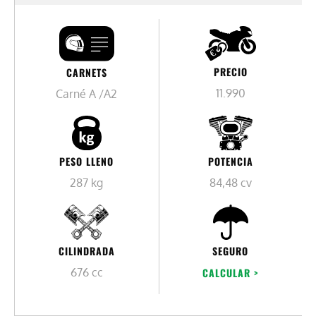
PRECIO
CARNETS
11.990
Carné A /A2
PESO LLENO
POTENCIA
287 kg
84,48 cv
CILINDRADA
SEGURO
676 cc
CALCULAR >