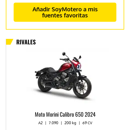
Añadir SoyMotero a mis
fuentes favoritas
RIVALES
Moto Morini Calibro 650 2024
A2
|
7.090
|
200 kg
|
69 CV