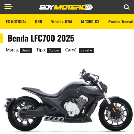
ES NOTICIA:
ONU
Viñales-KTM
M 1300 GS
Prueba Transal
Benda LFC700 2025
Marca:
Tipo:
Carné:
Benda
Custom
Carnet A