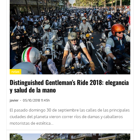
rutas
Distinguished Gentleman’s Ride 2018: elegancia
y salud de la mano
javier
-
05/10/2018 11:45h
El pasado domingo 30 de septiembre las calles de las principales
ciudades del planeta vieron correr ríos de damas y caballeros
motoristas de estética...