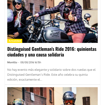
Actualidad
Distinguised Gentleman’s Ride 2016: quinientas
ciudades y una causa solidaria
Morrillu
-
08/08/2016 16:15h
No hay evento más elegante y solidario sobre dos ruedas que el
Distinguised Gentleman’s Ride. Este año celebra su quinta
edición, exactamente el...