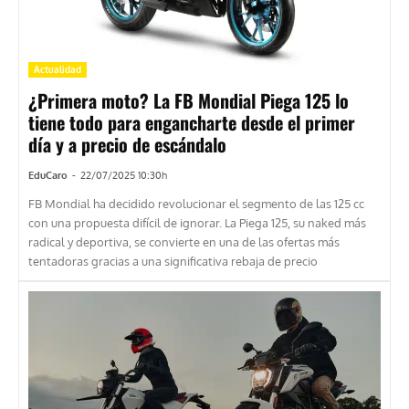
Actualidad
¿Primera moto? La FB Mondial Piega 125 lo
tiene todo para engancharte desde el primer
día y a precio de escándalo
EduCaro
-
22/07/2025 10:30h
FB Mondial ha decidido revolucionar el segmento de las 125 cc
con una propuesta difícil de ignorar. La Piega 125, su naked más
radical y deportiva, se convierte en una de las ofertas más
tentadoras gracias a una significativa rebaja de precio