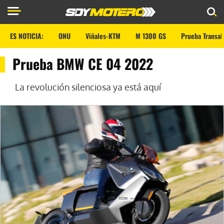
ES NOTICIA:
ONU
Viñales-KTM
M 1300 GS
Prueba Transal
Prueba BMW CE 04 2022
La revolución silenciosa ya está aquí