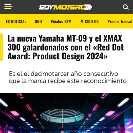
ES NOTICIA:
ONU
Viñales-KTM
M 1300 GS
Prueba Transal
La nueva Yamaha MT-09 y el XMAX
300 galardonados con el «Red Dot
Award: Product Design 2024»
Es el el decimotercer año consecutivo
que la marca recibe este reconocimiento