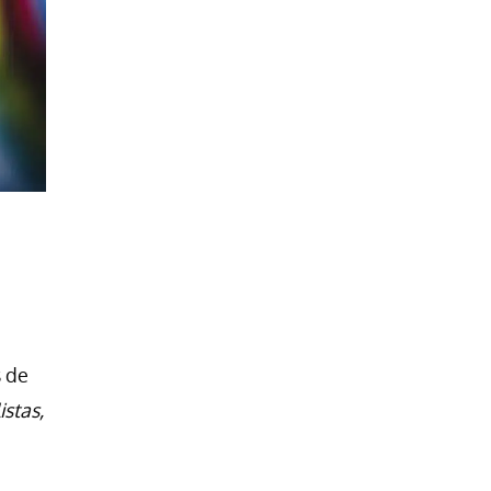
s de
istas,