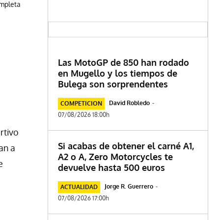
ompleta
Las MotoGP de 850 han rodado
en Mugello y los tiempos de
Bulega son sorprendentes
David Robledo
-
COMPETICION
07/08/2026 18:00h
rtivo
Si acabas de obtener el carné A1,
an a
A2 o A, Zero Motorcycles te
e
devuelve hasta 500 euros
Jorge R. Guerrero
-
ACTUALIDAD
07/08/2026 17:00h