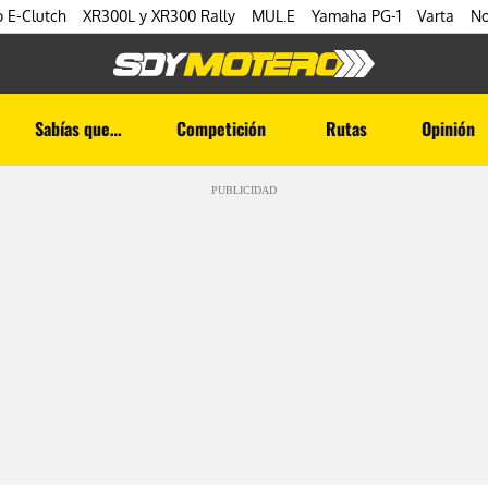
 E-Clutch
XR300L y XR300 Rally
MUL.E
Yamaha PG-1
Varta
No
Sabías que…
Competición
Rutas
Opinión
PUBLICIDAD