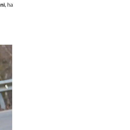
ni
, ha