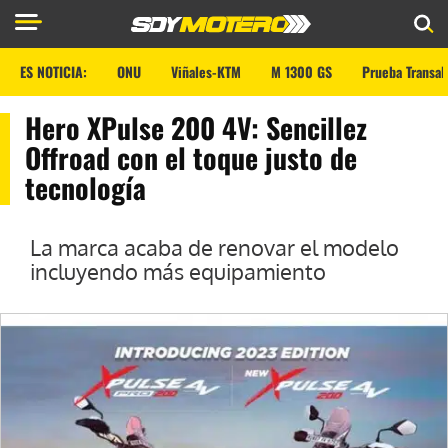
ES NOTICIA:
ONU
Viñales-KTM
M 1300 GS
Prueba Transal
Hero XPulse 200 4V: Sencillez
Offroad con el toque justo de
tecnología
La marca acaba de renovar el modelo
incluyendo más equipamiento