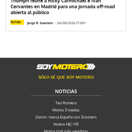
Triumph reúne a Ricky Carmichael e Iván
Cervantes en Madrid para una jornada off-road
abierta al público
RUTAS
Jorge R. Guerrero
-
06/08/2026 17:00h
SÓLO SÉ QUE SOY MOTERO
NOTICIAS
Teo Romera
Motos 3 ruedas
Zairon: marca España con Scooters
Nuevo HJC Y10
Motos trail más vendidas