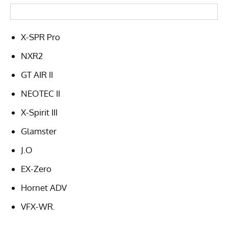
X-SPR Pro
NXR2
GT AIR II
NEOTEC II
X-Spirit III
Glamster
J.O
EX-Zero
Hornet ADV
VFX-WR.