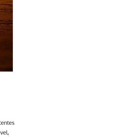
tentes
vel,