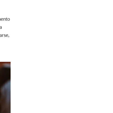
mento
a
arse,