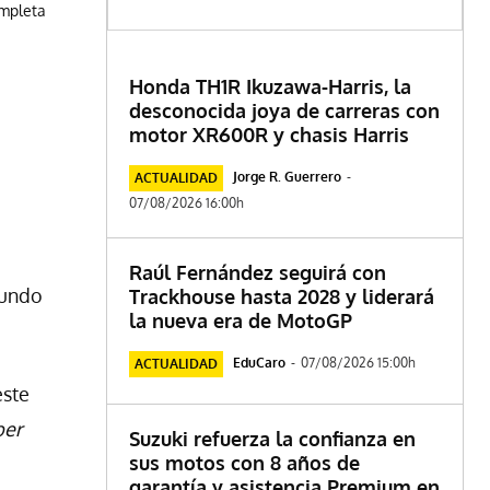
ompleta
Honda TH1R Ikuzawa-Harris, la
desconocida joya de carreras con
motor XR600R y chasis Harris
Jorge R. Guerrero
-
ACTUALIDAD
07/08/2026 16:00h
Raúl Fernández seguirá con
mundo
Trackhouse hasta 2028 y liderará
la nueva era de MotoGP
EduCaro
-
07/08/2026 15:00h
ACTUALIDAD
este
ber
Suzuki refuerza la confianza en
sus motos con 8 años de
garantía y asistencia Premium en