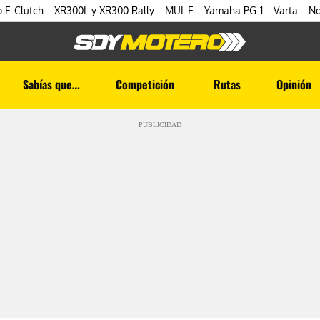
 E-Clutch
XR300L y XR300 Rally
MUL.E
Yamaha PG-1
Varta
No
Sabías que…
Competición
Rutas
Opinión
PUBLICIDAD