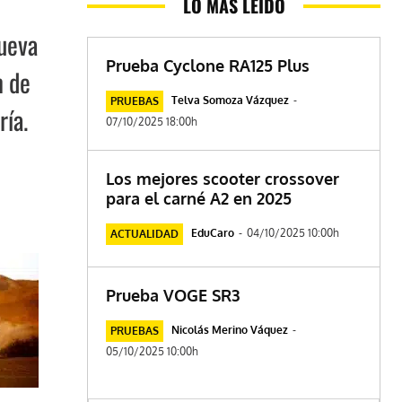
LO MÁS LEÍDO
nueva
Prueba Cyclone RA125 Plus
m de
Telva Somoza Vázquez
-
PRUEBAS
ría.
07/10/2025 18:00h
Los mejores scooter crossover
para el carné A2 en 2025
EduCaro
-
04/10/2025 10:00h
ACTUALIDAD
Prueba VOGE SR3
Nicolás Merino Váquez
-
PRUEBAS
05/10/2025 10:00h