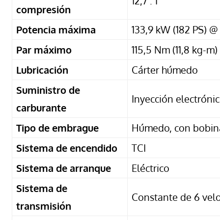
12,7 : 1
compresión
Potencia máxima
133,9 kW (182 PS) @ 
Par máximo
115,5 Nm (11,8 kg-m
Lubricación
Cárter húmedo
Suministro de
Inyección electróni
carburante
Tipo de embrague
Húmedo, con bobina
Sistema de encendido
TCI
Sistema de arranque
Eléctrico
Sistema de
Constante de 6 vel
transmisión