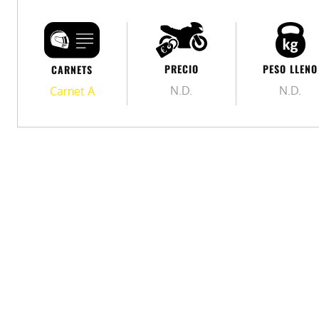
PESO LLENO
PRECIO
CARNETS
N.D.
N.D.
Carnet A