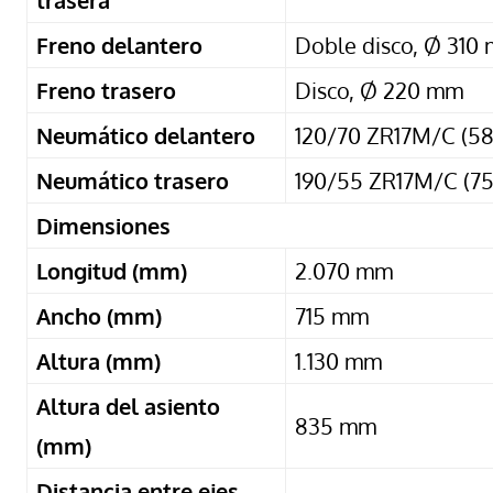
trasera
Freno delantero
Doble disco, Ø 310
Freno trasero
Disco, Ø 220 mm
Neumático delantero
120/70 ZR17M/C (5
Neumático trasero
190/55 ZR17M/C (7
Dimensiones
Longitud (mm)
2.070 mm
Ancho (mm)
715 mm
Altura (mm)
1.130 mm
Altura del asiento
835 mm
(mm)
Distancia entre ejes