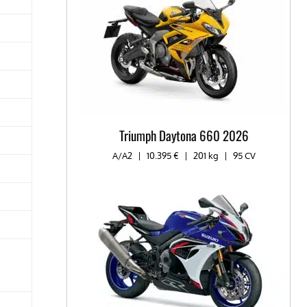
Triumph Daytona 660 2026
A/A2
|
10.395 €
|
201 kg
|
95 CV