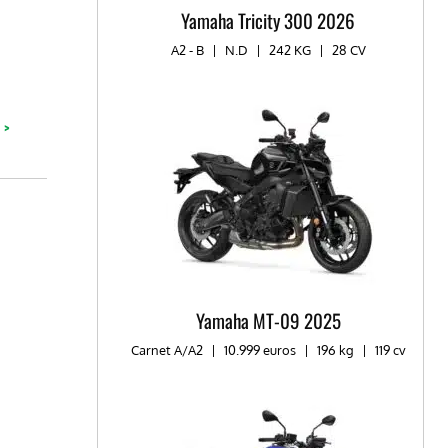
Yamaha Tricity 300 2026
A2 - B
|
N.D
|
242 KG
|
28 CV
 >
Yamaha MT-09 2025
Carnet A/A2
|
10.999 euros
|
196 kg
|
119 cv