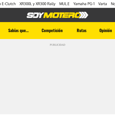
 E-Clutch
XR300L y XR300 Rally
MUL.E
Yamaha PG-1
Varta
No
Sabías que…
Competición
Rutas
Opinión
PUBLICIDAD