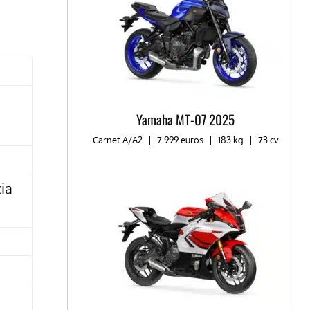
Yamaha MT-07 2025
Carnet A/A2
|
7.999 euros
|
183 kg
|
73 cv
cia