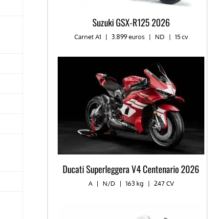
Suzuki GSX-R125 2026
Carnet A1
|
3.899 euros
|
ND
|
15 cv
Ducati Superleggera V4 Centenario 2026
A
|
N/D
|
163 kg
|
247 CV