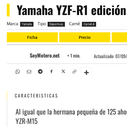
Yamaha YZF-R1 edición
Marca:
Tipo:
Carné:
Yamaha
Deportivas
Carnet A
Ficha
Precio
SoyMotero.net
< 1
min.
Actualizado:
07/09/
CARACTERISTICAS
Al igual que la hermana pequeña de 125 ahora
YZR-M15