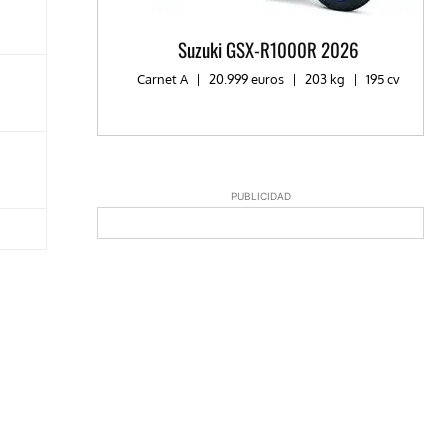
Suzuki GSX-R1000R 2026
Carnet A
|
20.999 euros
|
203 kg
|
195 cv
PUBLICIDAD