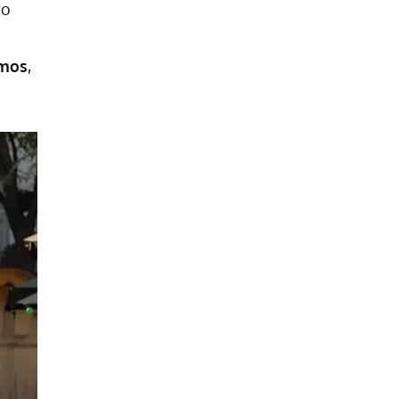
ro
amos
,