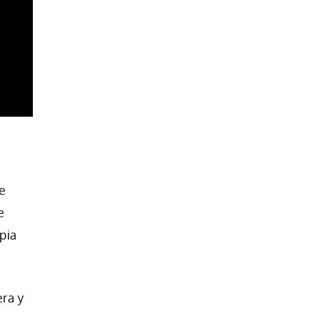
e
e
pia
era y