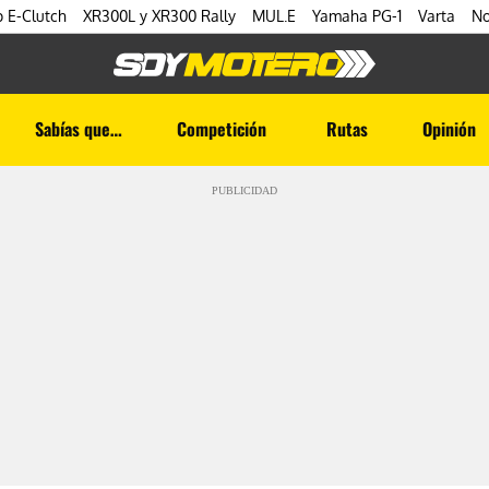
 E-Clutch
XR300L y XR300 Rally
MUL.E
Yamaha PG-1
Varta
No
Sabías que…
Competición
Rutas
Opinión
PUBLICIDAD