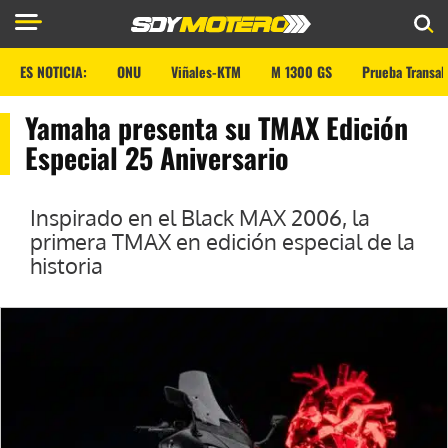
ES NOTICIA:
ONU
Viñales-KTM
M 1300 GS
Prueba Transal
Yamaha presenta su TMAX Edición
Especial 25 Aniversario
Inspirado en el Black MAX 2006, la
primera TMAX en edición especial de la
historia