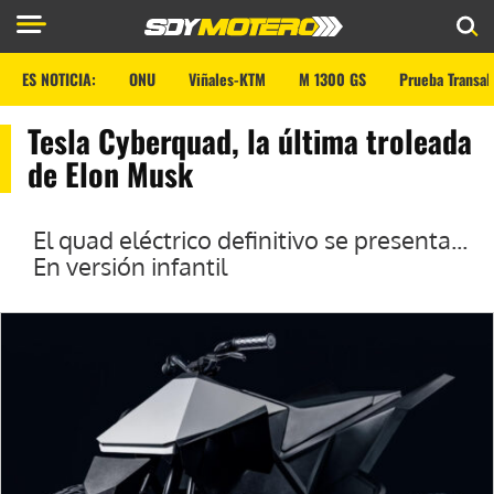
ES NOTICIA:
ONU
Viñales-KTM
M 1300 GS
Prueba Transal
Tesla Cyberquad, la última troleada
de Elon Musk
El quad eléctrico definitivo se presenta...
En versión infantil