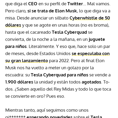
que diga el
CEO
en su perfil de
Twitter
… Mal vamos.
Pero claro,
si se trata de Elon Musk
, lo que diga va a
misa. Desde anunciar un silbato
Cyberwhistle de 50
dólares
y que se agote en unas horas (no es broma),
hasta que el cacareado
Tesla Cyberquad
se
convierta, de la noche a la mañana, en un
juguete
para niños
. Literalmente. Y eso que, hace solo un par
de meses, desde Estados Unidos
se especulaba con
su gran lanzamiento
para 2022. Pero al final Elon
Musk nos ha vuelto a meter un golazo por la
escuadra: su
Tesla Cyberquad para niños
se vende a
1.900 dólares
la unidad y están todos
agotados
. To-
dos. ¿Saben aquello del Rey Midas y todo lo que toca
se convierte en oro? Pues eso.
Mientras tanto, aquí seguimos como unos
gi*******
esperando novedades
sobre el
Tesla