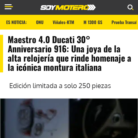
ES NOTICIA:
ONU
Viñales-KTM
M 1300 GS
Prueba Transal
Maestro 4.0 Ducati 30°
Anniversario 916: Una joya de la
alta relojería que rinde homenaje a
la icónica montura italiana
Edición limitada a solo 250 piezas