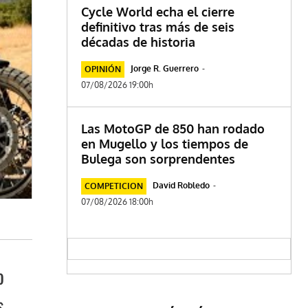
Cycle World echa el cierre
definitivo tras más de seis
décadas de historia
Jorge R. Guerrero
-
OPINIÓN
07/08/2026 19:00h
Las MotoGP de 850 han rodado
en Mugello y los tiempos de
Bulega son sorprendentes
David Robledo
-
COMPETICION
07/08/2026 18:00h
o
s