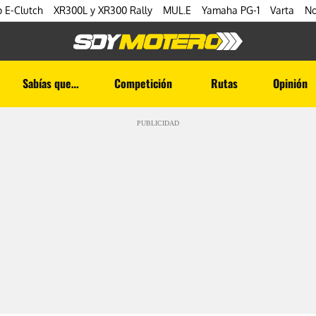
 E-Clutch
XR300L y XR300 Rally
MUL.E
Yamaha PG-1
Varta
No
Sabías que…
Competición
Rutas
Opinión
PUBLICIDAD