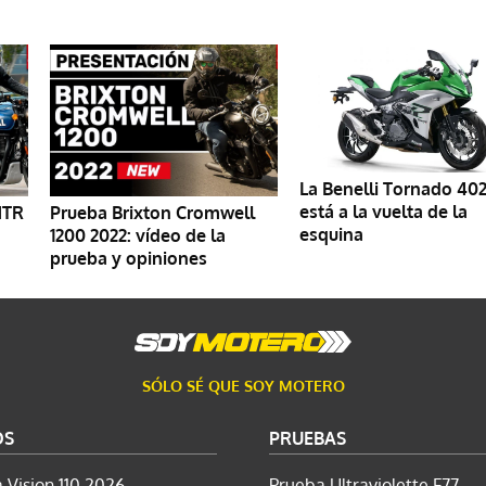
La Benelli Tornado 40
está a la vuelta de la
NTR
Prueba Brixton Cromwell
esquina
1200 2022: vídeo de la
prueba y opiniones
SÓLO SÉ QUE SOY MOTERO
OS
PRUEBAS
 Vision 110 2026
Prueba Ultraviolette F77