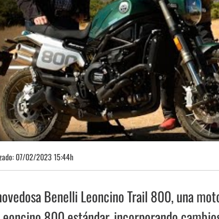
izado:
07/02/2023 15:44h
ovedosa Benelli Leoncino Trail 800, una mot
 Leoncino 800 estándar, incorporando cambio