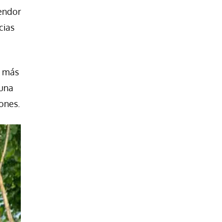
lendor
cias
a más
 una
ones.