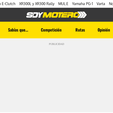
 E-Clutch
XR300L y XR300 Rally
MUL.E
Yamaha PG-1
Varta
No
Sabías que…
Competición
Rutas
Opinión
PUBLICIDAD