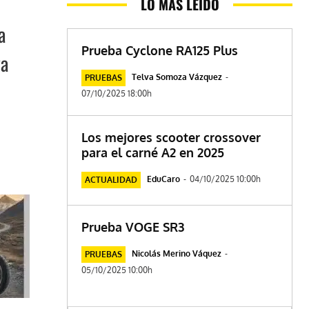
LO MÁS LEÍDO
a
Prueba Cyclone RA125 Plus
va
Telva Somoza Vázquez
-
PRUEBAS
07/10/2025 18:00h
Los mejores scooter crossover
para el carné A2 en 2025
EduCaro
-
04/10/2025 10:00h
ACTUALIDAD
Prueba VOGE SR3
Nicolás Merino Váquez
-
PRUEBAS
05/10/2025 10:00h