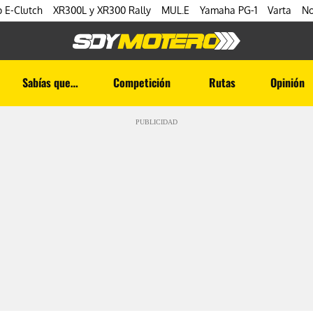
 E-Clutch
XR300L y XR300 Rally
MUL.E
Yamaha PG-1
Varta
No
Sabías que…
Competición
Rutas
Opinión
PUBLICIDAD