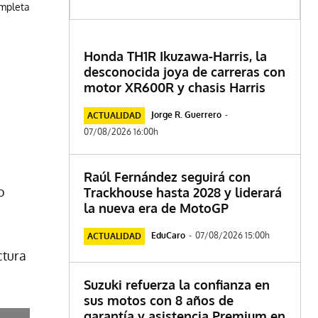
ompleta
Honda TH1R Ikuzawa-Harris, la
desconocida joya de carreras con
motor XR600R y chasis Harris
Jorge R. Guerrero
-
ACTUALIDAD
07/08/2026 16:00h
Raúl Fernández seguirá con
o
Trackhouse hasta 2028 y liderará
la nueva era de MotoGP
EduCaro
-
07/08/2026 15:00h
ACTUALIDAD
ctura
Suzuki refuerza la confianza en
sus motos con 8 años de
garantía y asistencia Premium en