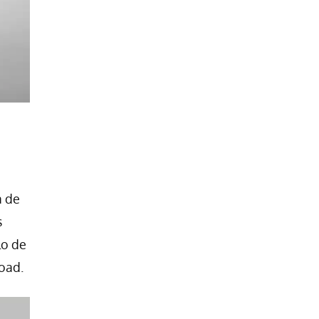
a de
s
lo de
oad.