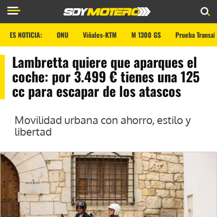
ES NOTICIA:
ONU
Viñales-KTM
M 1300 GS
Prueba Transal
Lambretta quiere que aparques el
coche: por 3.499 € tienes una 125
cc para escapar de los atascos
Movilidad urbana con ahorro, estilo y
libertad