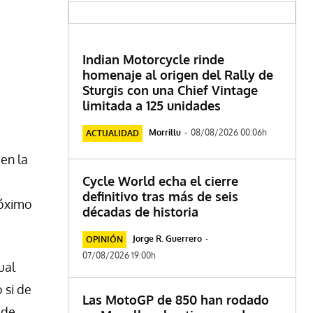
Indian Motorcycle rinde
homenaje al origen del Rally de
Sturgis con una Chief Vintage
limitada a 125 unidades
Morrillu
-
08/08/2026 00:06h
ACTUALIDAD
en la
Cycle World echa el cierre
definitivo tras más de seis
róximo
décadas de historia
Jorge R. Guerrero
-
OPINIÓN
07/08/2026 19:00h
ual
 si de
Las MotoGP de 850 han rodado
 de