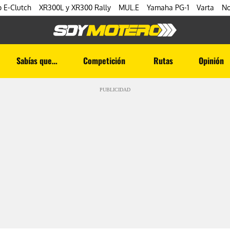
 E-Clutch
XR300L y XR300 Rally
MUL.E
Yamaha PG-1
Varta
No
Sabías que…
Competición
Rutas
Opinión
PUBLICIDAD