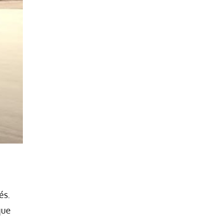
és.
que