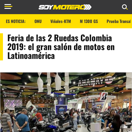
ES NOTICIA:
ONU
Viñales-KTM
M 1300 GS
Prueba Transal
Feria de las 2 Ruedas Colombia
2019: el gran salón de motos en
Latinoamérica