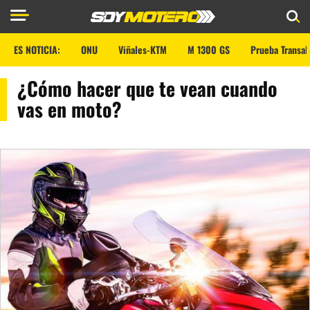
ES NOTICIA:
ONU
Viñales-KTM
M 1300 GS
Prueba Transal
¿Cómo hacer que te vean cuando
vas en moto?