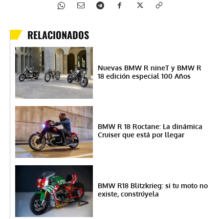
RELACIONADOS
Nuevas BMW R nineT y BMW R
18 edición especial 100 Años
BMW R 18 Roctane: La dinámica
Cruiser que está por llegar
BMW R18 Blitzkrieg: si tu moto no
existe, constrúyela