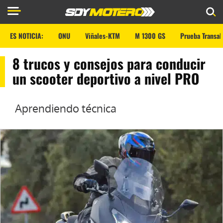
ES NOTICIA:
ONU
Viñales-KTM
M 1300 GS
Prueba Transal
8 trucos y consejos para conducir
un scooter deportivo a nivel PRO
Aprendiendo técnica