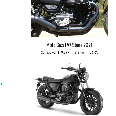
Moto Guzzi V7 Stone 2021
Carnet A2
|
9.399
|
218 kg
|
65 CV
 >