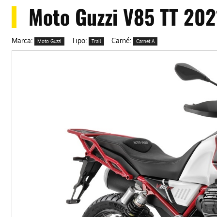
Moto Guzzi V85 TT 202
Marca:
Tipo:
Carné:
Moto Guzzi
Trail
Carnet A