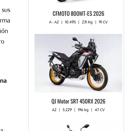
 sus
CFMOTO 800MT-ES 2026
irma
A - A2
|
10.495
|
231 Kg
|
91 CV
ción
ro
rna
QJ Motor SRT 450RX 2026
A2
|
5.229
|
196 kg​
|
47 CV
ga