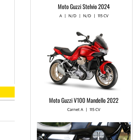
Moto Guzzi Stelvio 2024
A
|
N/D
|
N/D
|
115 CV
Moto Guzzi V100 Mandello 2022
Carnet A
|
115 CV