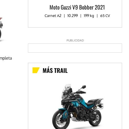
Moto Guzzi V9 Bobber 2021
Carnet A2
|
10.299
|
199 kg
|
65 CV
PUBLICIDAD
ompleta
MÁS TRAIL