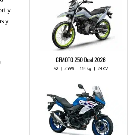
rt y
as y
CFMOTO 250 Dual 2026
n
A2
|
2.995
|
154 kg
|
24 CV