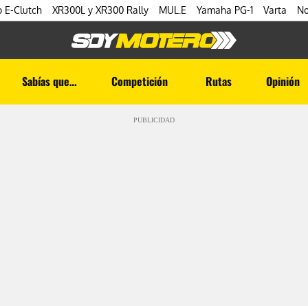
 E-Clutch
XR300L y XR300 Rally
MUL.E
Yamaha PG-1
Varta
No
Sabías que…
Competición
Rutas
Opinión
PUBLICIDAD