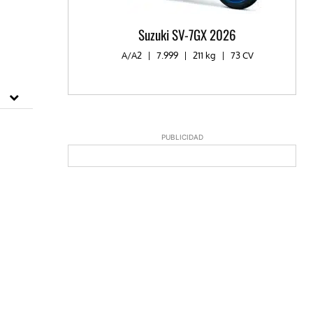
Suzuki SV-7GX 2026
A/A2
|
7.999
|
211 kg
|
73 CV
PUBLICIDAD