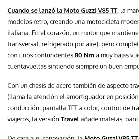
Cuando se lanzó la
Moto Guzzi V85 TT
, la ma
modelos retro, creando una motocicleta moderna
italiana. En el corazón, un motor que mantiene
transversal, refrigerado por aire), pero comp
con unos contundentes
80 Nm
a muy bajas vue
cuentavueltas sintiendo siempre un buen empu
Con un chasis de acero también de aspecto tra
(llama la atención el amortiguador en posición
conducción, pantalla TFT a color, control de tra
viajeros, la versión
Travel
añade maletas, panta
De cara a su renovación, la
Moto Guzzi V85 TT