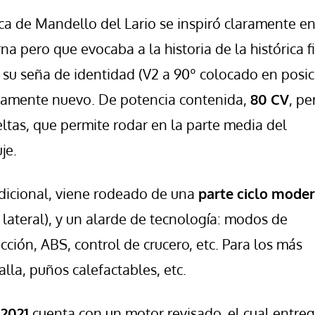
rca de Mandello del Lario se inspiró claramente en
 pero que evocaba a la historia de la histórica f
 su seña de identidad (V2 a 90º colocado en posi
letamente nuevo. De potencia contenida,
80 CV
, pe
ltas, que permite rodar en la parte media del
je.
dicional, viene rodeado de una
parte ciclo mode
 lateral), y un alarde de tecnología: modos de
cción, ABS, control de crucero, etc. Para los más
lla, puños calefactables, etc.
 2021
cuenta con un motor revisado, el cual entre