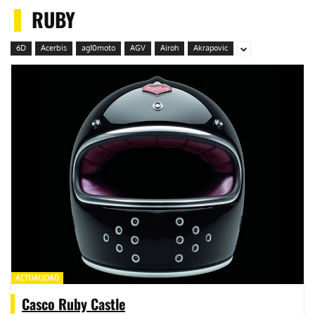
RUBY
6D
Acerbis
ag10moto
AGV
Airoh
Akrapovic
ACTUALIDAD
Casco Ruby Castle